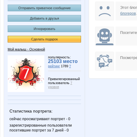
F@RO
Irbok
Этот блог
Отправить приватное сообщение
блогеров
.
Добавить в друзья
Игнорировать
Obuvenok
Sc@rle
Посетит
Сделать подарок
Мой малыш - Основной
anusha21
avt-nat
популярность:
Посмотре
25103 место
рейтинг
1789
?
Привилегированный
пользователь
7
kys1977
lenchik
уровня
Статистика портрета:
olga0504
paradox
сейчас просматривают портрет - 0
зарегистрированные пользователи
посетившие портрет за 7 дней - 0