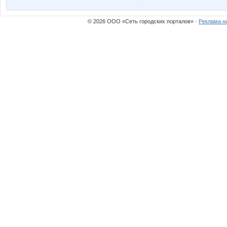
АлиЛео
Бусик
© 2026 ООО «Сеть городских порталов» ·
Реклама н
Мария Масяня
Окса
Весна29.04
Зеброчк