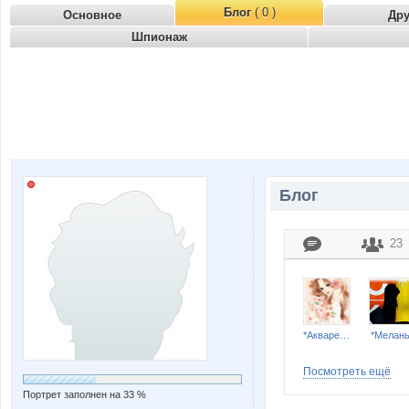
Блог
( 0 )
Основное
Др
Шпионаж
Блог
23
*Акварель*
*Мелан
Посмотреть ещё
Портрет заполнен на 33 %